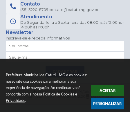
Contato
(38) 3220-8709
contato@catuti.mg.gov.br
Atendimento
De Segunda-feira a Sexta-feira das 08:00hs às 12:00hs -
14:00h às 17:00h
Newsletter
Inscreva-se e receba informativos
CADASTRAR
Prefeitura Municipal de Catuti - MG e os cookies:
nosso site usa cookies para melhorar a sua
experiência de navegação. Ao continuar você
ACEITAR
Versão do Sistema:
3.5.3 - 19/06/2026
concorda com a nossa
Política de Cookies
e
Portal atualizado em:
15/07/2026 12:20
Dados Abertos
Privacidade
.
PERSONALIZAR
© Copyright Instar - 2006-2026. Todos os direitos
reservados -
Instar Tecnologia