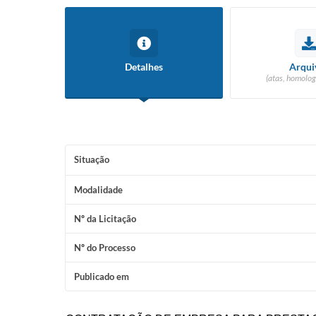
Detalhes
Arqui
(atas, homolog
Situação
Modalidade
Nº da Licitação
Nº do Processo
Publicado em