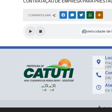
CONTRATAÇÃO DE EMPRESA PARA PRESTAÇ
COMPARTILHAR
FACEBOOK
MESSENGER
TWITTER
WHATSAPP
OUTRAS
Velocidade de l
Loc
Praç
CEP
Co
(38)
At
De S
Versão