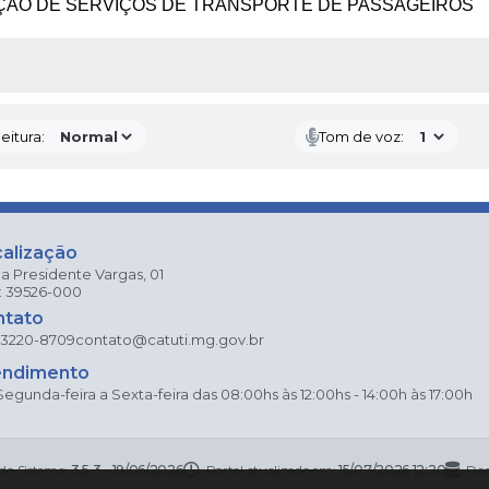
ÃO DE SERVIÇOS DE TRANSPORTE DE PASSAGEIROS
 MÍDIAS
eitura:
Tom de voz:
alização
a Presidente Vargas, 01
: 39526-000
ntato
 3220-8709
contato@catuti.mg.gov.br
endimento
egunda-feira a Sexta-feira das 08:00hs às 12:00hs - 14:00h às 17:00h
 do Sistema:
3.5.3 - 19/06/2026
Portal atualizado em:
15/07/2026 12:20
Dad