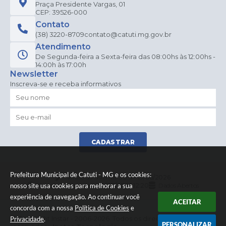
Praça Presidente Vargas, 01
CEP: 39526-000
Contato
(38) 3220-8709
contato@catuti.mg.gov.br
Atendimento
De Segunda-feira a Sexta-feira das 08:00hs às 12:00hs -
14:00h às 17:00h
Newsletter
Inscreva-se e receba informativos
CADASTRAR
Prefeitura Municipal de Catuti - MG e os cookies:
Versão do Sistema:
3.5.3 - 19/06/2026
nosso site usa cookies para melhorar a sua
Portal atualizado em:
15/07/2026 12:20
Dados Abertos
experiência de navegação. Ao continuar você
ACEITAR
concorda com a nossa
Política de Cookies
e
© Copyright Instar - 2006-2026. Todos os direitos
Privacidade
.
PERSONALIZAR